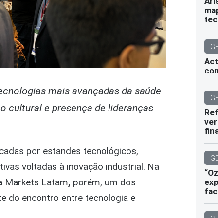
Ari
map
tec
G
Act
com
 tecnologias mais avançadas da saúde
G
o cultural e presença de lideranças
Ref
ver
fin
cadas por estandes tecnológicos,
G
vas voltadas à inovação industrial. Na
“Oz
ma Markets Latam
,
porém, um dos
exp
fac
e do encontro entre tecnologia e