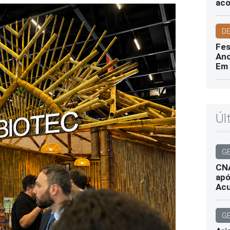
aco
D
Fes
Ano
Em 
Úl
G
CNA
apó
Ac
G