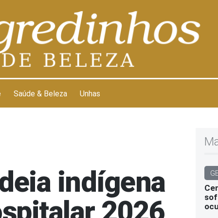
e
Saúde & Beleza
Unhas
Ma
deia indígena
G
Cen
sof
spitalar 2026
ocu