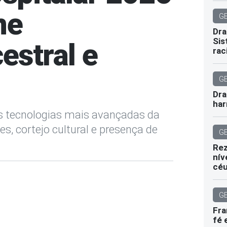
ne
G
Dra
Sis
estral e
rac
G
Dra
har
 às tecnologias mais avançadas da
, cortejo cultural e presença de
G
Rez
nív
cé
G
Fra
fé 