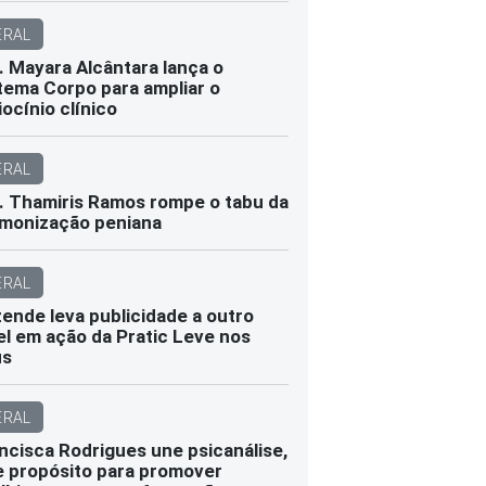
ERAL
. Mayara Alcântara lança o
tema Corpo para ampliar o
iocínio clínico
ERAL
. Thamiris Ramos rompe o tabu da
monização peniana
ERAL
ende leva publicidade a outro
el em ação da Pratic Leve nos
us
ERAL
ncisca Rodrigues une psicanálise,
e propósito para promover