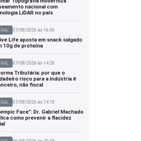
smar Topografia moderniza
eamento nacional com
nologia LiDAR no país
07/08/2026 às 16:56
ERAL
ive Life aposta em snack salgado
 10g de proteína
07/08/2026 às 14:28
ERAL
orma Tributária: por que o
dadeiro risco para a indústria é
anceiro, não fiscal
07/08/2026 às 14:10
ERAL
empic Face”: Dr. Gabriel Machado
lica como prevenir a flacidez
ial