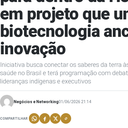
em projeto que u
biotecnologia anc
inovação
Iniciativa busca conectar os saberes da terra
saúde no Brasil e terá programação com debates
lideranças indígenas e executivos
Negócios e Networking
01/06/2026 21:14
COMPARTILHAR