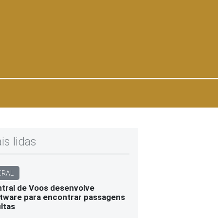
is lidas
ERAL
tral de Voos desenvolve
tware para encontrar passagens
ltas