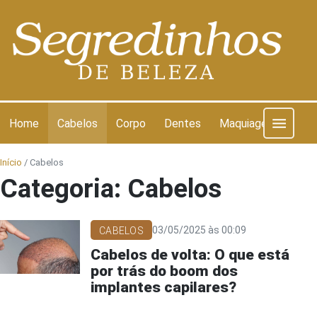
Pular para o conteúdo
Home
Cabelos
Corpo
Dentes
Maquiagem
Pel
Início
/
Cabelos
Categoria:
Cabelos
03/05/2025 às 00:09
CABELOS
Cabelos de volta: O que está
por trás do boom dos
implantes capilares?