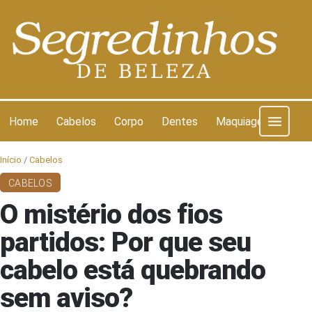
Pular para o conteúdo
Home
Cabelos
Corpo
Dentes
Maquiagem
Pel
Início
/
Cabelos
CABELOS
O mistério dos fios
partidos: Por que seu
cabelo está quebrando
sem aviso?