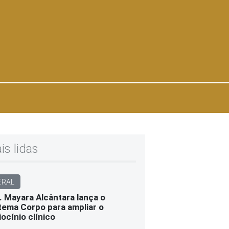
is lidas
ERAL
. Mayara Alcântara lança o
tema Corpo para ampliar o
iocínio clínico