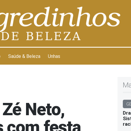
e
Saúde & Beleza
Unhas
Ma
 Zé Neto,
G
Dra
Sis
 com festa
rac