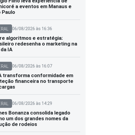
gio Filho leva experiência de
icoré a eventos em Manaus e
 Paulo
06/08/2026 às 16:36
ERAL
re algoritmos e estratégia:
sileiro redesenha o marketing na
 da IA
06/08/2026 às 16:07
ERAL
 transforma conformidade em
teção financeira no transporte
cargas
06/08/2026 às 14:29
ERAL
es Bonanza consolida legado
o um dos grandes nomes da
ução de rodeios