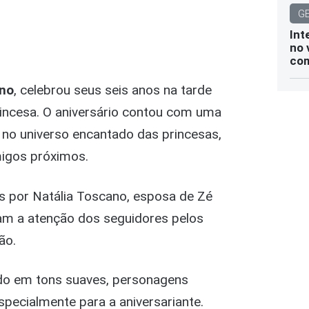
G
Int
no 
com
ano
, celebrou seus seis anos na tarde
rincesa. O aniversário contou com uma
 no universo encantado das princesas,
migos próximos.
 por Natália Toscano, esposa de Zé
am a atenção dos seguidores pelos
ão.
do em tons suaves, personagens
pecialmente para a aniversariante.