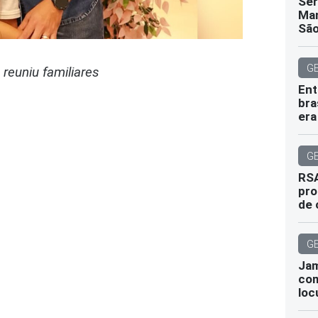
Sér
Man
São
G
 reuniu familiares
Ent
bra
era
G
RSA
pro
de 
G
Jam
com
loc