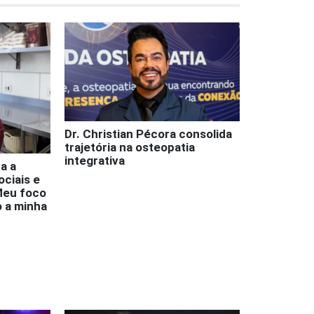
Dr. Christian Pécora consolida
trajetória na osteopatia
integrativa
a a
ociais e
Meu foco
o a minha