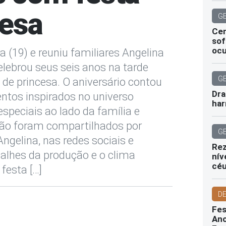
cesa
G
Cen
sof
ocu
a (19) e reuniu familiares Angelina
celebrou seus seis anos na tarde
G
de princesa. O aniversário contou
Dra
ntos inspirados no universo
har
peciais ao lado da família e
ão foram compartilhados por
G
ngelina, nas redes sociais e
Rez
alhes da produção e o clima
nív
cé
festa […]
D
Fes
Ano