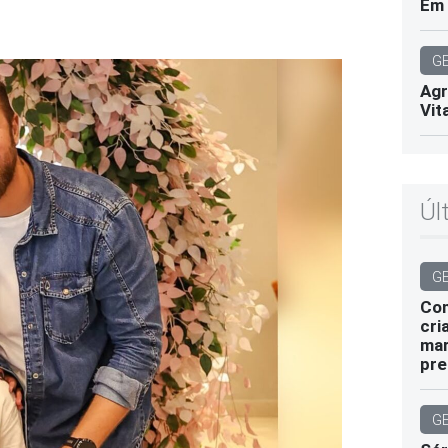
Em 
G
Agr
Vit
Úl
G
Com
cri
mar
pre
G