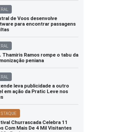
ERAL
tral de Voos desenvolve
tware para encontrar passagens
ltas
ERAL
. Thamiris Ramos rompe o tabu da
monização peniana
ERAL
ende leva publicidade a outro
el em ação da Pratic Leve nos
us
ESTAQUE
tival Churrascada Celebra 11
s Com Mais De 4 Mil Visitantes