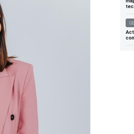
map
tec
G
Act
com