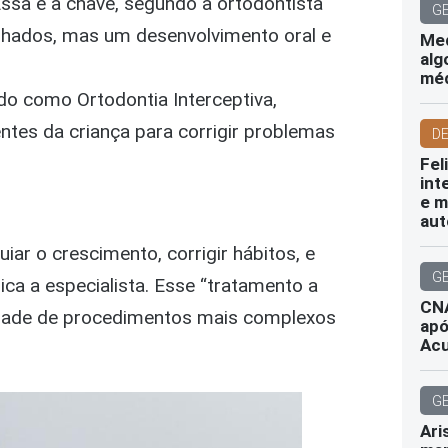
ssa é a chave, segundo a ortodontista
G
linhados, mas um desenvolvimento oral e
Med
alg
mé
o como Ortodontia Interceptiva,
ntes da criança para corrigir problemas
D
Fel
int
e m
aut
r o crescimento, corrigir hábitos, e
G
lica a especialista. Esse “tratamento a
CNA
sidade de procedimentos mais complexos
apó
Ac
G
Ari