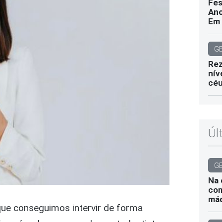
Fes
Ano
Em 
G
Rez
nív
cé
Úl
G
Na 
com
máq
 que conseguimos intervir de forma