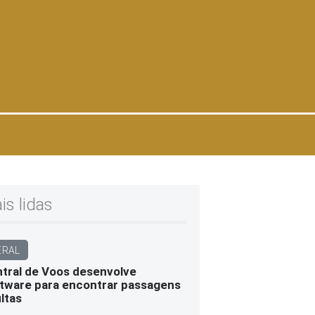
is lidas
ERAL
tral de Voos desenvolve
tware para encontrar passagens
ltas