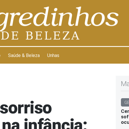
e
Saúde & Beleza
Unhas
Ma
sorriso
G
Cen
sof
na infância:
ocu