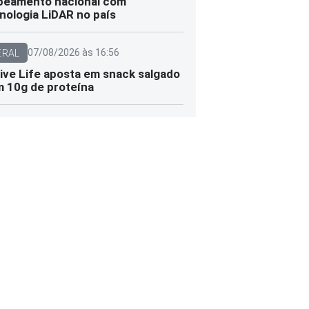
eamento nacional com
nologia LiDAR no país
07/08/2026 às 16:56
ERAL
ive Life aposta em snack salgado
 10g de proteína