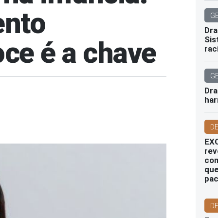
ento
G
Dra
Sis
oce é a chave
rac
G
Dra
har
D
EXC
rev
com
que
pac
D