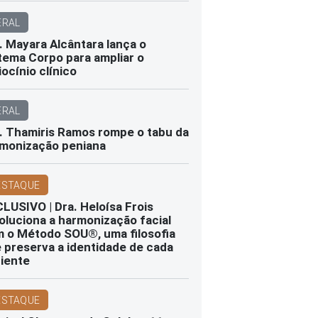
ERAL
. Mayara Alcântara lança o
tema Corpo para ampliar o
iocínio clínico
ERAL
. Thamiris Ramos rompe o tabu da
monização peniana
ESTAQUE
LUSIVO | Dra. Heloísa Frois
oluciona a harmonização facial
 o Método SOU®️, uma filosofia
 preserva a identidade de cada
iente
ESTAQUE