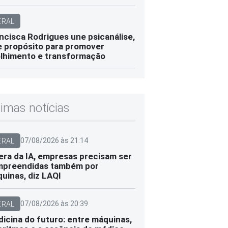
ERAL
ncisca Rodrigues une psicanálise,
e propósito para promover
lhimento e transformação
timas notícias
07/08/2026 às 21:14
ERAL
era da IA, empresas precisam ser
preendidas também por
uinas, diz LAQI
07/08/2026 às 20:39
ERAL
icina do futuro: entre máquinas,