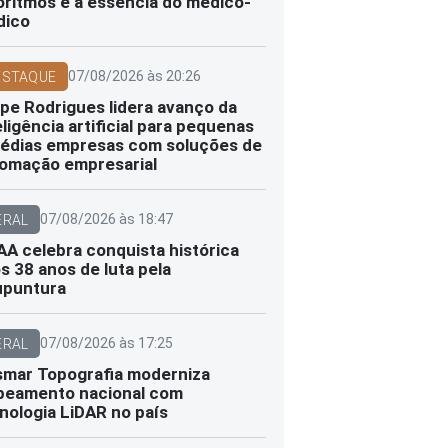
oritmos e a essência do médico-
dico
07/08/2026 às 20:26
ESTAQUE
ipe Rodrigues lidera avanço da
eligência artificial para pequenas
édias empresas com soluções de
omação empresarial
07/08/2026 às 18:47
ERAL
A celebra conquista histórica
s 38 anos de luta pela
upuntura
07/08/2026 às 17:25
ERAL
smar Topografia moderniza
eamento nacional com
nologia LiDAR no país