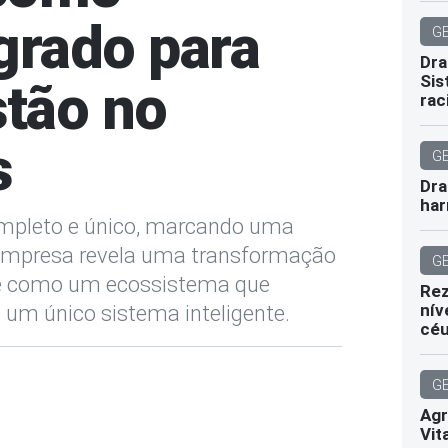
grado para
G
Dra
Sis
stão no
rac
s
G
Dra
har
ompleto e único, marcando uma
A empresa revela uma transformação
G
se como um ecossistema que
Rez
nív
 um único sistema inteligente.
cé
G
Agr
Vit