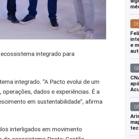
alg
mé
D
Fel
int
e m
aut
 ecossistema integrado para
G
CNA
tema integrado. “A Pacto evolui de um
apó
Ac
operações, dados e experiências. É a
escimento em sustentabilidade”, afirma
G
Ari
map
tec
los interligados em movimento