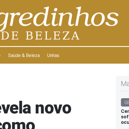
e
Saúde & Beleza
Unhas
Ma
evela novo
G
Cen
sof
 como
ocu