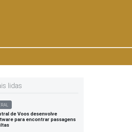
is lidas
ERAL
tral de Voos desenvolve
tware para encontrar passagens
ltas