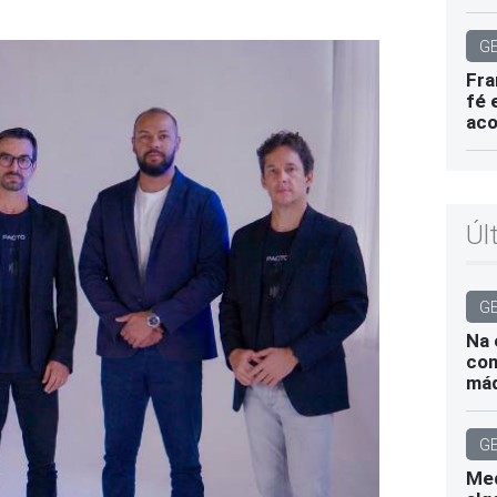
G
Fra
fé 
aco
Úl
G
Na 
com
máq
G
Med