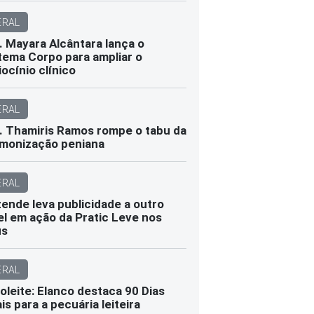
ERAL
. Mayara Alcântara lança o
tema Corpo para ampliar o
iocínio clínico
ERAL
. Thamiris Ramos rompe o tabu da
monização peniana
ERAL
ende leva publicidade a outro
el em ação da Pratic Leve nos
us
ERAL
oleite: Elanco destaca 90 Dias
ais para a pecuária leiteira