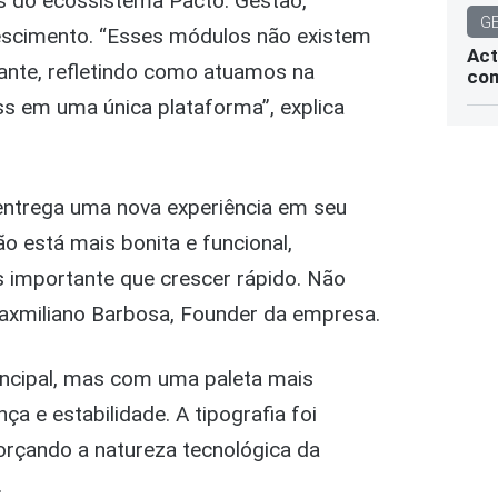
is do ecossistema Pacto: Gestão,
G
rescimento. “Esses módulos não existem
Act
tante, refletindo como atuamos na
com
ss em uma única plataforma”, explica
 entrega uma nova experiência em seu
ão está mais bonita e funcional,
is importante que crescer rápido. Não
xmiliano Barbosa, Founder da empresa.
incipal, mas com uma paleta mais
a e estabilidade. A tipografia foi
forçando a natureza tecnológica da
.