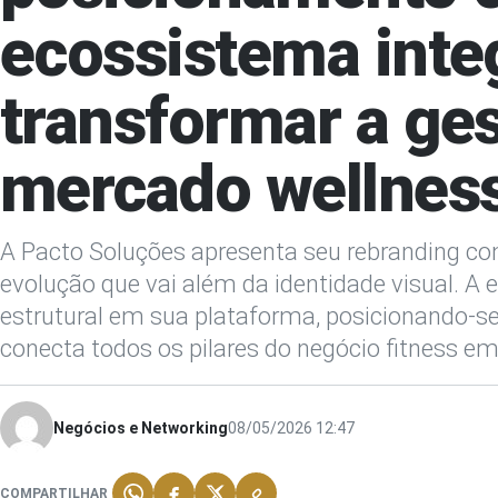
ecossistema inte
transformar a ge
mercado wellnes
A Pacto Soluções apresenta seu rebranding c
evolução que vai além da identidade visual. 
estrutural em sua plataforma, posicionando-
conecta todos os pilares do negócio fitness em
Negócios e Networking
08/05/2026 12:47
COMPARTILHAR