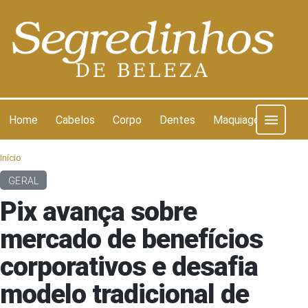
Pular para o conteúdo
Home
Cabelos
Corpo
Dentes
Maquiagem
Pel
Início
GERAL
Pix avança sobre
mercado de benefícios
corporativos e desafia
modelo tradicional de