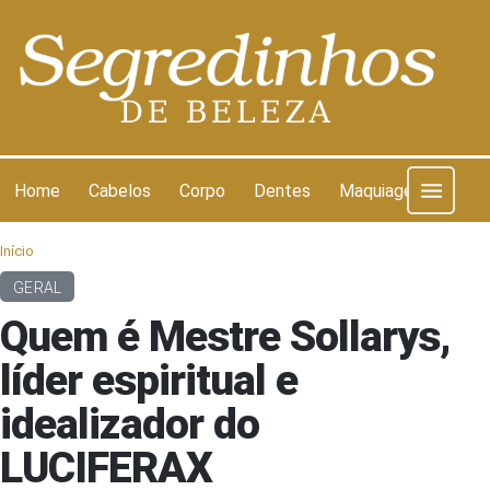
Pular para o conteúdo
Home
Cabelos
Corpo
Dentes
Maquiagem
Pel
Início
GERAL
Quem é Mestre Sollarys,
líder espiritual e
idealizador do
LUCIFERAX