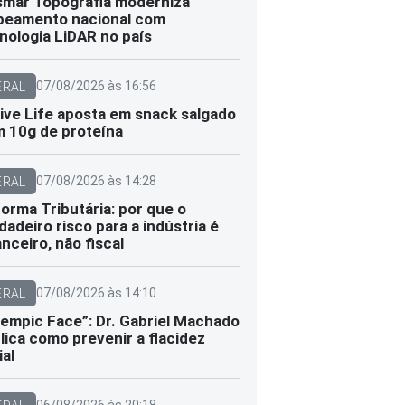
smar Topografia moderniza
eamento nacional com
nologia LiDAR no país
07/08/2026 às 16:56
ERAL
ive Life aposta em snack salgado
 10g de proteína
07/08/2026 às 14:28
ERAL
orma Tributária: por que o
dadeiro risco para a indústria é
anceiro, não fiscal
07/08/2026 às 14:10
ERAL
empic Face”: Dr. Gabriel Machado
lica como prevenir a flacidez
ial