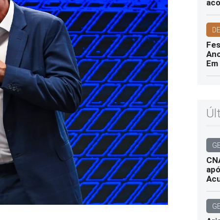
aco
D
Fes
Ano
Em 
Úl
G
CNA
apó
Ac
G