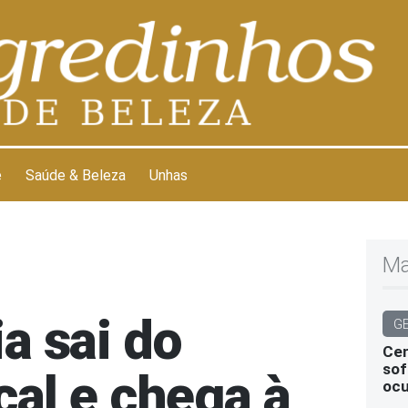
e
Saúde & Beleza
Unhas
Ma
a sai do
G
Cen
sof
cal e chega à
ocu