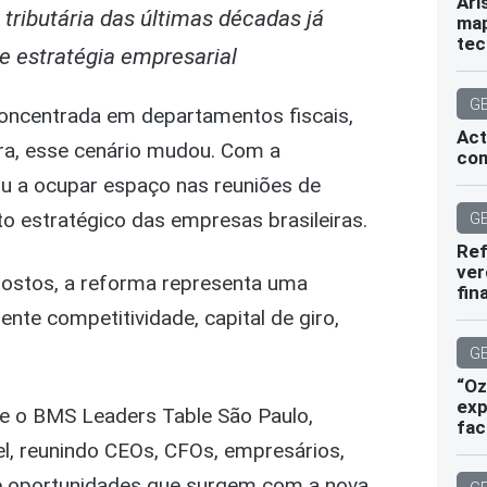
Ari
tributária das últimas décadas já
map
tec
e estratégia empresarial
G
concentrada em departamentos fiscais,
Act
ora, esse cenário mudou. Com a
com
u a ocupar espaço nas reuniões de
to estratégico das empresas brasileiras.
G
Ref
ver
ostos, a reforma representa uma
fin
nte competitividade, capital de giro,
G
“Oz
exp
te o BMS Leaders Table São Paulo,
fac
el, reunindo CEOs, CFOs, empresários,
s e oportunidades que surgem com a nova