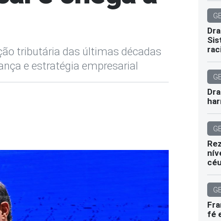
G
Dra
Sis
rac
ão tributária das últimas décadas
ança e estratégia empresarial
G
Dra
har
G
Rez
nív
cé
G
Fra
fé 