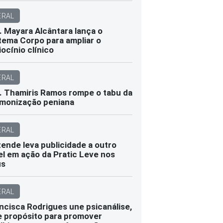
ERAL
. Mayara Alcântara lança o
tema Corpo para ampliar o
iocínio clínico
ERAL
. Thamiris Ramos rompe o tabu da
monização peniana
ERAL
ende leva publicidade a outro
el em ação da Pratic Leve nos
us
ERAL
ncisca Rodrigues une psicanálise,
e propósito para promover