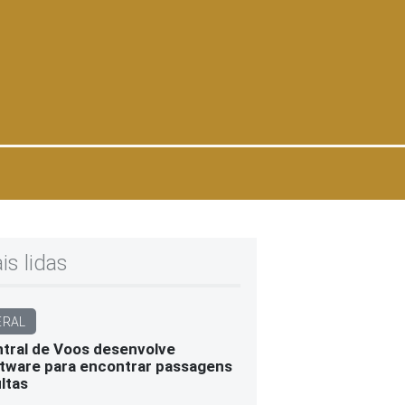
is lidas
ERAL
tral de Voos desenvolve
tware para encontrar passagens
ltas