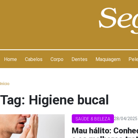
Pular para o conteúdo
Home
Cabelos
Corpo
Dentes
Maquiagem
Pel
Início
Tag:
Higiene bucal
28/04/2025 
SAÚDE & BELEZA
Mau hálito: Conhe