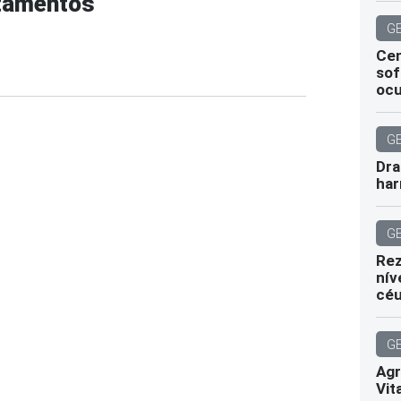
atamentos
G
Cen
sof
ocu
G
Dra
har
G
Rez
nív
cé
G
Agr
Vit