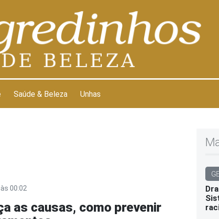
e
Saúde & Beleza
Unhas
Ma
G
Dra
às 00:02
Sis
ça as causas, como prevenir
rac