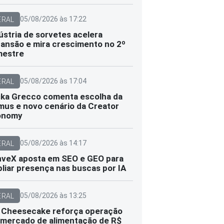
05/08/2026 às 17:22
ERAL
ústria de sorvetes acelera
ansão e mira crescimento no 2º
mestre
05/08/2026 às 17:04
ERAL
ka Grecco comenta escolha da
mus e novo cenário da Creator
onomy
05/08/2026 às 14:17
ERAL
veX aposta em SEO e GEO para
liar presença nas buscas por IA
05/08/2026 às 13:25
ERAL
 Cheesecake reforça operação
mercado de alimentação de R$