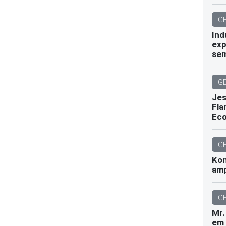
G
Ind
exp
se
G
Jes
Fla
Ec
G
Kon
amp
G
Mr.
em 