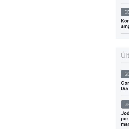
G
Kon
amp
Úl
G
Com
Dia
G
Jod
par
mar