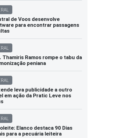
ERAL
tral de Voos desenvolve
tware para encontrar passagens
ltas
ERAL
. Thamiris Ramos rompe o tabu da
monização peniana
ERAL
ende leva publicidade a outro
el em ação da Pratic Leve nos
us
ERAL
oleite: Elanco destaca 90 Dias
ais para a pecuária leiteira