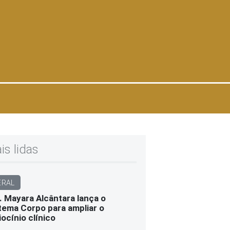
is lidas
ERAL
. Mayara Alcântara lança o
tema Corpo para ampliar o
iocínio clínico