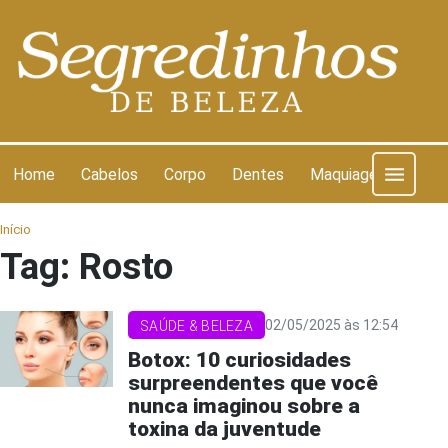
Pular para o conteúdo
Home
Cabelos
Corpo
Dentes
Maquiagem
Pel
Início
Tag:
Rosto
02/05/2025 às 12:54
SAÚDE & BELEZA
Botox: 10 curiosidades
surpreendentes que você
nunca imaginou sobre a
toxina da juventude