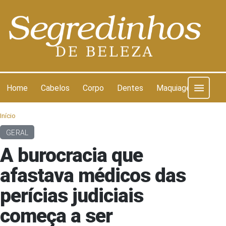
Pular para o conteúdo
Home
Cabelos
Corpo
Dentes
Maquiagem
Pel
Início
GERAL
A burocracia que
afastava médicos das
perícias judiciais
começa a ser