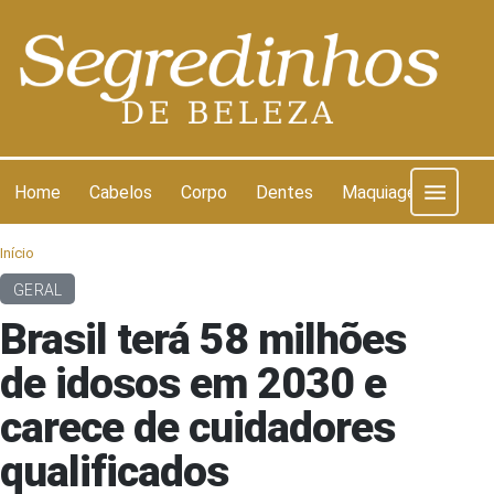
Pular para o conteúdo
Home
Cabelos
Corpo
Dentes
Maquiagem
Pel
Início
GERAL
Brasil terá 58 milhões
de idosos em 2030 e
carece de cuidadores
qualificados