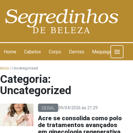
Pular para o conteúdo
Home
Cabelos
Corpo
Dentes
Maquiagem
Pel
Início
/
Uncategorized
Categoria:
Uncategorized
09/04/2026 às 21:29
GERAL
Acre se consolida como polo
de tratamentos avançados
em ginecologia regenerativa