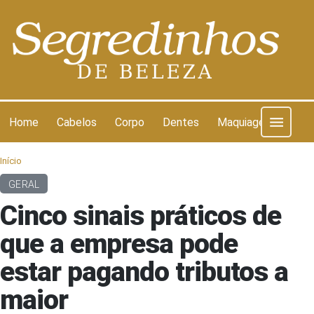
Pular para o conteúdo
Home
Cabelos
Corpo
Dentes
Maquiagem
Pel
Início
GERAL
Cinco sinais práticos de
que a empresa pode
estar pagando tributos a
maior