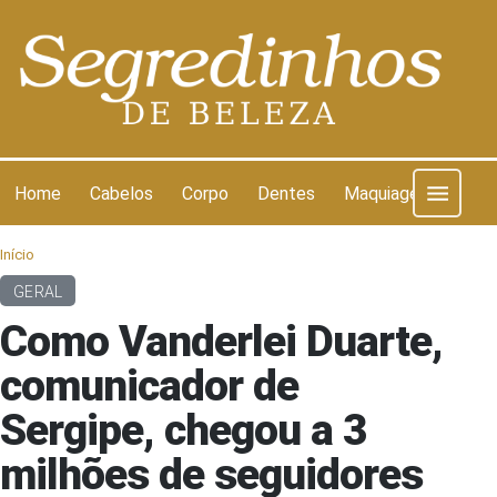
Pular para o conteúdo
Home
Cabelos
Corpo
Dentes
Maquiagem
Pel
Início
GERAL
Como Vanderlei Duarte,
comunicador de
Sergipe, chegou a 3
milhões de seguidores