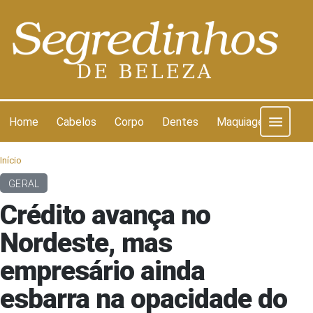
Pular para o conteúdo
Home
Cabelos
Corpo
Dentes
Maquiagem
Pel
Início
GERAL
Crédito avança no
Nordeste, mas
empresário ainda
esbarra na opacidade do