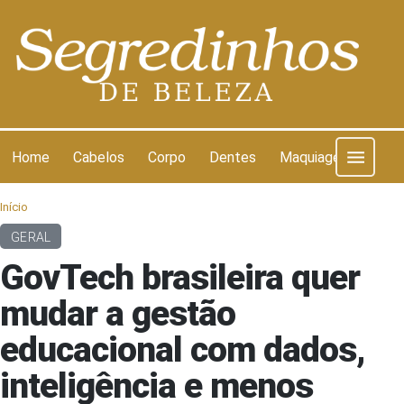
Pular para o conteúdo
Home
Cabelos
Corpo
Dentes
Maquiagem
Pel
Início
GERAL
GovTech brasileira quer
mudar a gestão
educacional com dados,
inteligência e menos