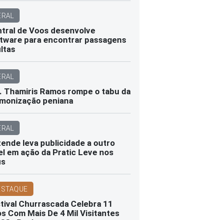
ERAL
tral de Voos desenvolve
tware para encontrar passagens
ltas
ERAL
. Thamiris Ramos rompe o tabu da
monização peniana
ERAL
ende leva publicidade a outro
el em ação da Pratic Leve nos
us
ESTAQUE
tival Churrascada Celebra 11
s Com Mais De 4 Mil Visitantes