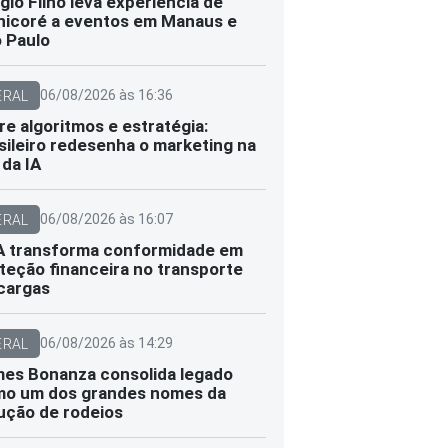
gio Filho leva experiência de
icoré a eventos em Manaus e
 Paulo
06/08/2026 às 16:36
ERAL
re algoritmos e estratégia:
sileiro redesenha o marketing na
 da IA
06/08/2026 às 16:07
ERAL
 transforma conformidade em
teção financeira no transporte
cargas
06/08/2026 às 14:29
ERAL
es Bonanza consolida legado
o um dos grandes nomes da
ução de rodeios