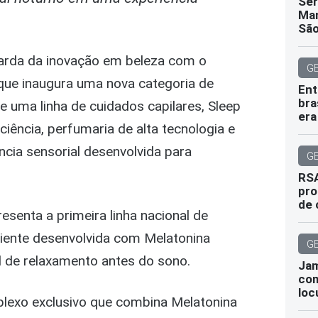
Sér
Man
São
arda da inovação em beleza com o
G
que inaugura uma nova categoria de
Ent
bra
e uma linha de cuidados capilares, Sleep
era
iência, perfumaria de alta tecnologia e
cia sensorial desenvolvida para
G
RSA
pro
de 
senta a primeira linha nacional de
biente desenvolvida com Melatonina
G
al de relaxamento antes do sono.
Jam
com
loc
plexo exclusivo que combina Melatonina