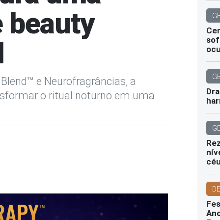
e beauty
G
Cen
sof
l
ocu
G
 Blend™ e Neurofragrâncias, a
Dra
nsformar o ritual noturno em uma
har
G
Rez
nív
cé
D
Fes
Ano