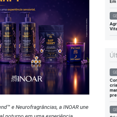
Em 
G
Agr
Vit
Úl
G
Com
cri
mar
pre
lend™ e Neurofragrâncias, a INOAR une
G
tual noturno em uma experiência