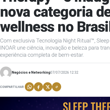
nova categoria d
wellness no Brasi
Com exclusiva Tecnologia Night Ritual™, Sleep
INOAR une ciência, inovação e beleza para tra
experiência completa de bem-estar.
Negócios e Networking
07/07/2026 12:32
COMPARTILHAR