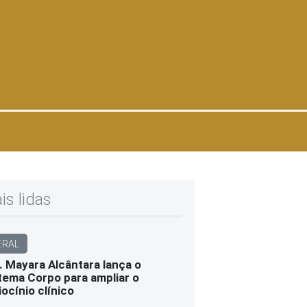
is lidas
ERAL
. Mayara Alcântara lança o
tema Corpo para ampliar o
iocínio clínico