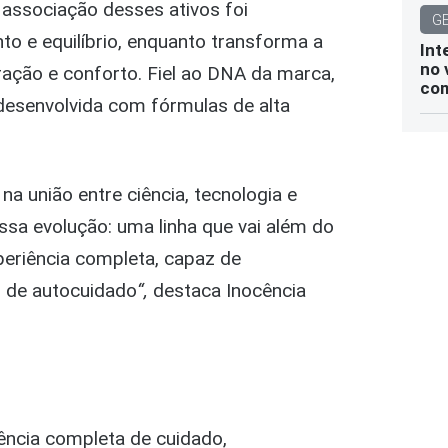
associação desses ativos foi
G
to e equilíbrio, enquanto transforma a
Int
no 
ção e conforto. Fiel ao DNA da marca,
com
 desenvolvida com fórmulas de alta
a união entre ciência, tecnologia e
sa evolução: uma linha que vai além do
periência completa, capaz de
l de autocuidado
“,
destaca Inocência
ência completa de cuidado,