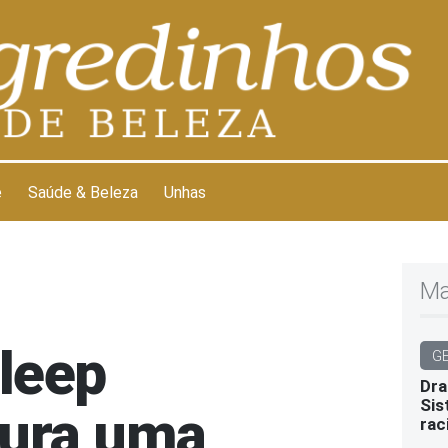
e
Saúde & Beleza
Unhas
Ma
Sleep
G
Dra
Sis
gura uma
rac