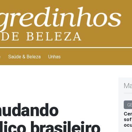
e
Saúde & Beleza
Unhas
Ma
mudando
G
Cen
sof
ico brasileiro
ocu