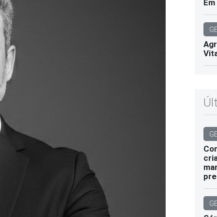
Em 
G
Agr
Vit
Úl
G
Com
cri
mar
pre
G