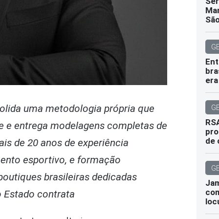
Sér
Man
São
G
Ent
bra
era
olida uma metodologia própria que
G
RSA
ade e entrega modelagens completas de
pro
de 
is de 20 anos de experiência
mento esportivo, e formação
G
outiques brasileiras dedicadas
Jam
com
o Estado contrata
loc