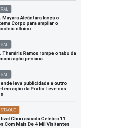
ERAL
. Mayara Alcântara lança o
tema Corpo para ampliar o
iocínio clínico
ERAL
. Thamiris Ramos rompe o tabu da
monização peniana
ERAL
ende leva publicidade a outro
el em ação da Pratic Leve nos
us
ESTAQUE
tival Churrascada Celebra 11
s Com Mais De 4 Mil Visitantes