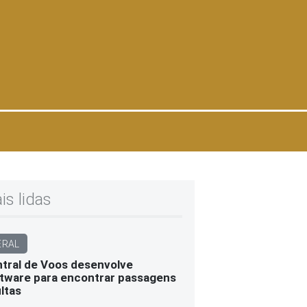
is lidas
ERAL
tral de Voos desenvolve
tware para encontrar passagens
ltas