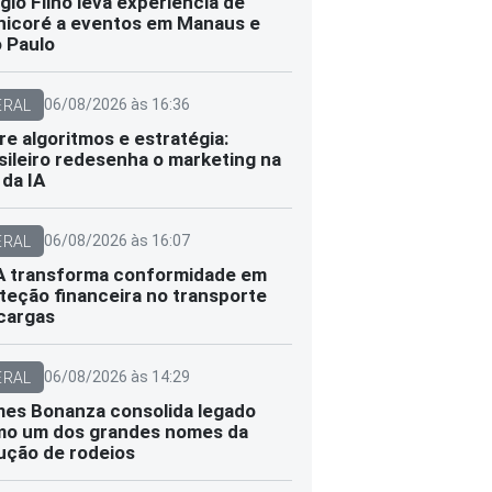
gio Filho leva experiência de
icoré a eventos em Manaus e
 Paulo
06/08/2026 às 16:36
ERAL
re algoritmos e estratégia:
sileiro redesenha o marketing na
 da IA
06/08/2026 às 16:07
ERAL
 transforma conformidade em
teção financeira no transporte
cargas
06/08/2026 às 14:29
ERAL
es Bonanza consolida legado
o um dos grandes nomes da
ução de rodeios