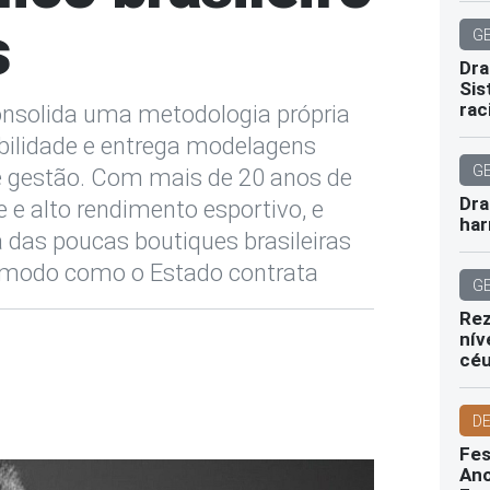
s
G
Dra
Sis
rac
nsolida uma metodologia própria
abilidade e entrega modelagens
G
e gestão. Com mais de 20 anos de
Dra
e e alto rendimento esportivo, e
har
das poucas boutiques brasileiras
o modo como o Estado contrata
G
Rez
nív
cé
D
Fes
Ano