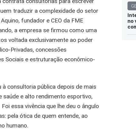
 contrata consultorias para escrever
G
guem traduzir a complexidade do setor
Int
o Aquino, fundador e CEO da FME
no 
com
ando, a empresa se firmou como uma
os voltada exclusivamente ao poder
lico-Privadas, concessões
es Sociais e estruturação econômico-
u à consultoria pública depois de mais
 saúde e alto rendimento esportivo,
oi essa vivência que lhe deu o ângulo
cas: pela ótica de quem entende, ao
ho humano.