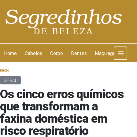
Pular para o conteúdo
Home
Cabelos
Corpo
Dentes
Maquiagem
Pel
Início
GERAL
Os cinco erros químicos
que transformam a
faxina doméstica em
risco respiratório