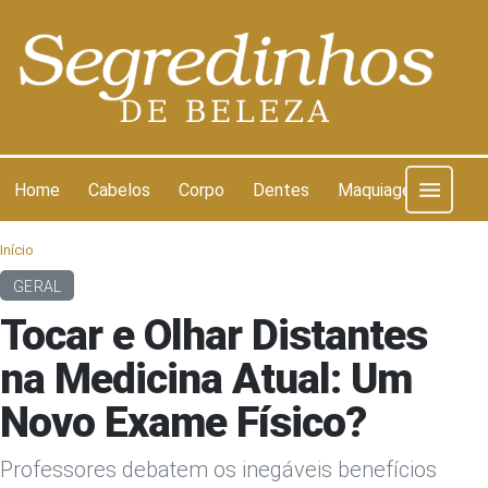
Pular para o conteúdo
Home
Cabelos
Corpo
Dentes
Maquiagem
Pel
Início
GERAL
Tocar e Olhar Distantes
na Medicina Atual: Um
Novo Exame Físico?
Professores debatem os inegáveis benefícios