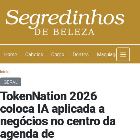
Pular para o conteúdo
Home
Cabelos
Corpo
Dentes
Maquiagem
Pel
Início
GERAL
TokenNation 2026
coloca IA aplicada a
negócios no centro da
agenda de