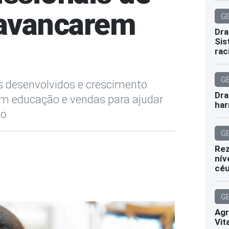
lavancarem
G
Dra
Sis
rac
G
 desenvolvidos e crescimento
Dra
em educação e vendas para ajudar
har
do
G
Rez
nív
cé
G
Agr
Vit