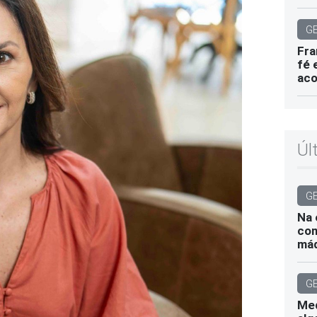
G
Fra
fé 
aco
Úl
G
Na 
com
máq
G
Med