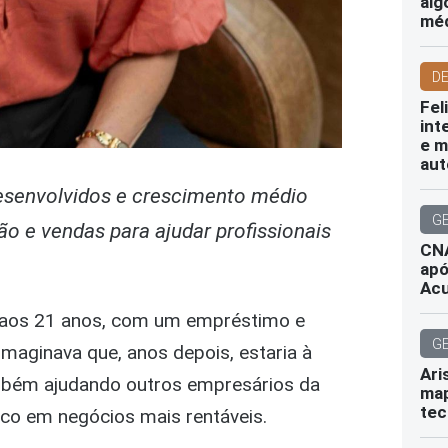
alg
mé
D
Fel
int
e m
aut
esenvolvidos e crescimento médio
G
o e vendas para ajudar profissionais
CNA
apó
Ac
o aos 21 anos, com um empréstimo e
G
imaginava que, anos depois, estaria à
Ari
ambém ajudando outros empresários da
map
tec
co em negócios mais rentáveis.