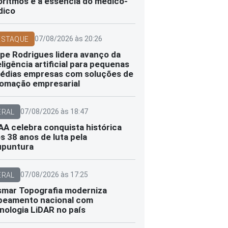
oritmos e a essência do médico-
dico
07/08/2026 às 20:26
ESTAQUE
ipe Rodrigues lidera avanço da
eligência artificial para pequenas
édias empresas com soluções de
omação empresarial
07/08/2026 às 18:47
ERAL
A celebra conquista histórica
s 38 anos de luta pela
upuntura
07/08/2026 às 17:25
ERAL
smar Topografia moderniza
eamento nacional com
nologia LiDAR no país