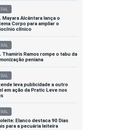
ERAL
. Mayara Alcântara lança o
tema Corpo para ampliar o
iocínio clínico
ERAL
. Thamiris Ramos rompe o tabu da
monização peniana
ERAL
ende leva publicidade a outro
el em ação da Pratic Leve nos
us
ERAL
oleite: Elanco destaca 90 Dias
ais para a pecuária leiteira