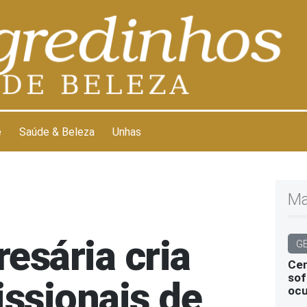
e
Saúde & Beleza
Unhas
Ma
esária cria
G
Cen
sof
issionais de
ocu