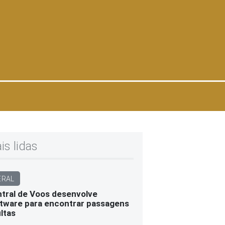
is lidas
ERAL
tral de Voos desenvolve
tware para encontrar passagens
ltas