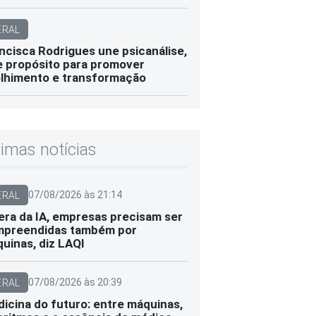
ERAL
ncisca Rodrigues une psicanálise,
e propósito para promover
lhimento e transformação
timas notícias
07/08/2026 às 21:14
ERAL
era da IA, empresas precisam ser
preendidas também por
uinas, diz LAQI
07/08/2026 às 20:39
ERAL
icina do futuro: entre máquinas,