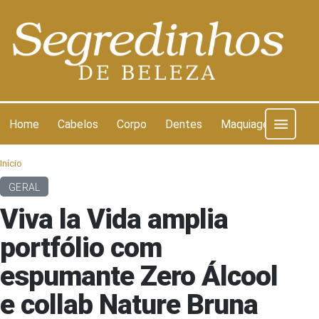
Pular para o conteúdo
Home
Cabelos
Corpo
Dentes
Maquiagem
Pel
Início
GERAL
Viva la Vida amplia
portfólio com
espumante Zero Álcool
e collab Nature Bruna