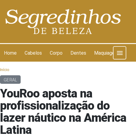
Pular para o conteúdo
Home
Cabelos
Corpo
Dentes
Maquiagem
Pel
Início
GERAL
YouRoo aposta na
profissionalização do
lazer náutico na América
Latina