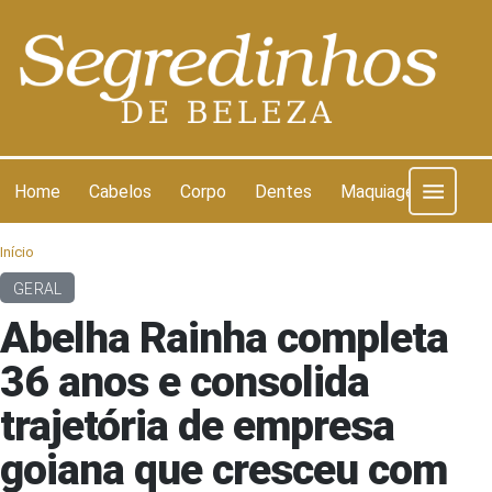
Pular para o conteúdo
Home
Cabelos
Corpo
Dentes
Maquiagem
Pel
Início
GERAL
Abelha Rainha completa
36 anos e consolida
trajetória de empresa
goiana que cresceu com