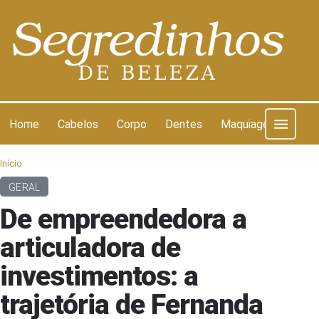
Pular para o conteúdo
Home
Cabelos
Corpo
Dentes
Maquiagem
Pel
Início
GERAL
De empreendedora a
articuladora de
investimentos: a
trajetória de Fernanda