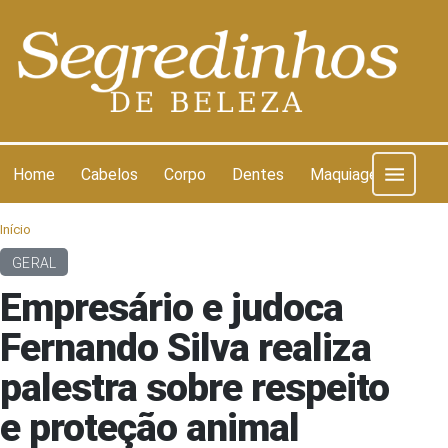
Pular para o conteúdo
Home
Cabelos
Corpo
Dentes
Maquiagem
Pel
Início
GERAL
Empresário e judoca
Fernando Silva realiza
palestra sobre respeito
e proteção animal