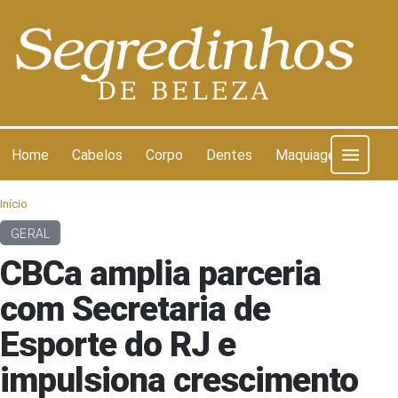
Pular para o conteúdo
Home
Cabelos
Corpo
Dentes
Maquiagem
Pel
Início
GERAL
CBCa amplia parceria
com Secretaria de
Esporte do RJ e
impulsiona crescimento