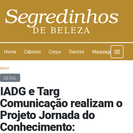
Pular para o conteúdo
Home
Cabelos
Corpo
Dentes
Maquiagem
Pel
Início
GERAL
IADG e Targ
Comunicação realizam o
Projeto Jornada do
Conhecimento: